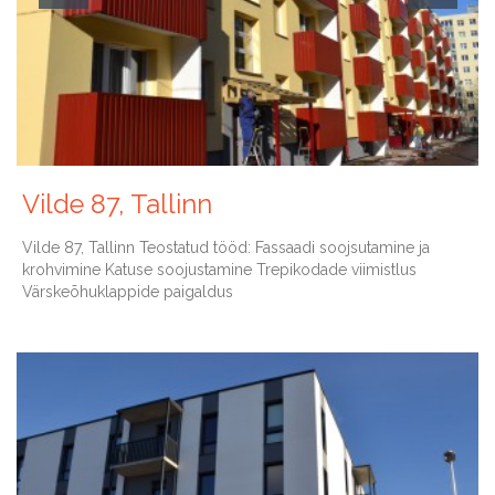
Vilde 87, Tallinn
Vilde 87, Tallinn Teostatud tööd: Fassaadi soojsutamine ja
krohvimine Katuse soojustamine Trepikodade viimistlus
Värskeõhuklappide paigaldus