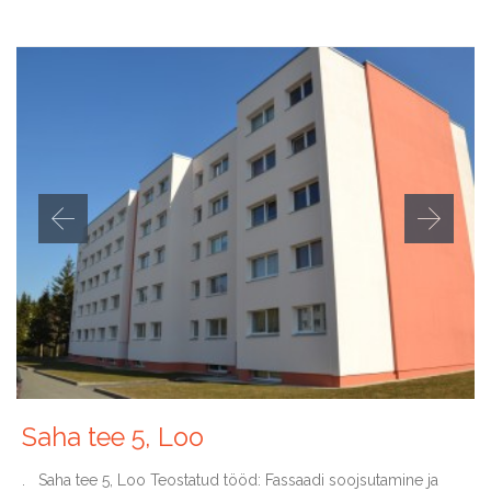
Saha tee 5, Loo
. Saha tee 5, Loo Teostatud tööd: Fassaadi soojsutamine ja