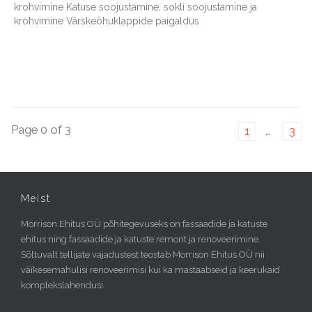
krohvimine Katuse soojustamine, sokli soojustamine ja
krohvimine Värskeõhuklappide paigaldus
Page 0 of 3
1
…
3
Meist
Morrison Ehitus OÜ põhitegevuseks on fassaadide ja katuste
ehitus ning fassaadide ja katuste remont ja renoveerimine.
Sõltuvalt tellijate vajadustest teostab Morrison Ehitus OÜ nii
väikesemahulisi renoveerimisi kui ka mastaabseid ja keerukaid
komplekslahendusi.