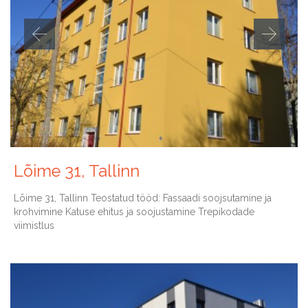
Lõime 31, Tallinn
Lõime 31, Tallinn Teostatud tööd: Fassaadi soojsutamine ja
krohvimine Katuse ehitus ja soojustamine Trepikodade
viimistlus