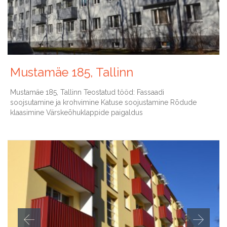
Mustamäe 185, Tallinn
Mustamäe 185, Tallinn Teostatud tööd: Fassaadi
soojsutamine ja krohvimine Katuse soojustamine Rõdude
klaasimine Värskeõhuklappide paigaldus