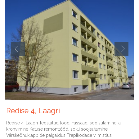
Redise 4, Laagri
Redise 4, Laagri Teostatud tööd: Fassaadi soojsutamine ja
krohvimine Katuse remonttööd, sokli soojsutamine
Värskeõhuklappide paigaldus Trepikodade viimistlus