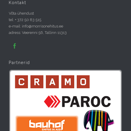
Kontakt
Võta ühendust
tel: + 372 50 83 515
e-mail: info@morrisonehitus.ee
adress: Veerenni 56, Tallinn 11313

Partnerid