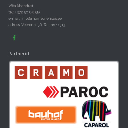
Võta ühendust
tel: + 372 50 83 515
e-mail: info@morrisonehitus.ee
adress: Veerenni 56, Tallinn 11313

Partnerid