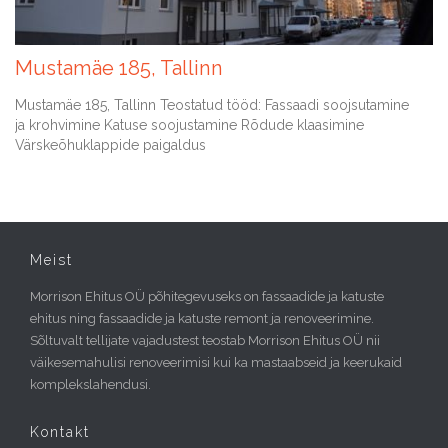
Mustamäe 185, Tallinn
Mustamäe 185, Tallinn Teostatud tööd: Fassaadi soojsutamine
ja krohvimine Katuse soojustamine Rõdude klaasimine
Värskeõhuklappide paigaldus
Meist
Morrison Ehitus OÜ põhitegevuseks on fassaadide ja katuste
ehitus ning fassaadide ja katuste remont ja renoveerimine.
Sõltuvalt tellijate vajadustest teostab Morrison Ehitus OÜ nii
väikesemahulisi renoveerimisi kui ka mastaabseid ja keerukaid
komplekslahendusi.
Kontakt