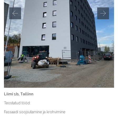
Liimi 1b, Tallinn
Teostatud tööd:
Fassaadi soojsutamine ja krohvimine