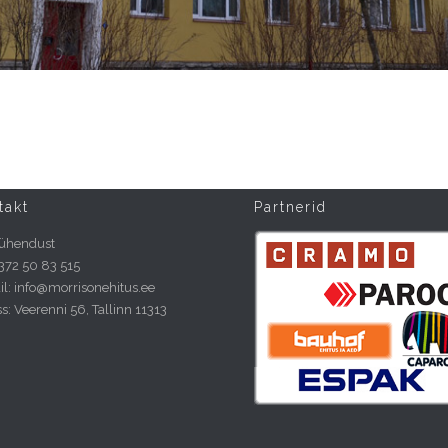
takt
Partnerid
 ühendust
+ 372 50 83 515
l: info@morrisonehitus.ee
s: Veerenni 56, Tallinn 11313