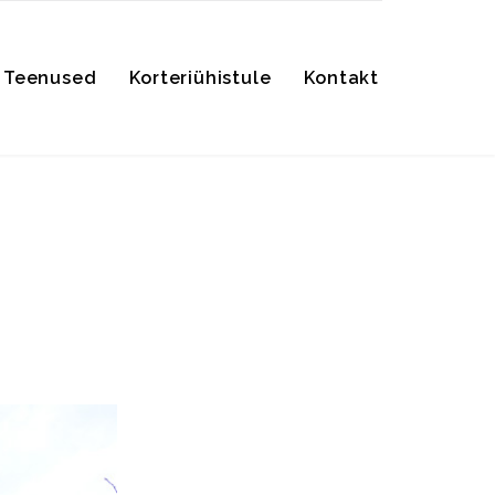
Skip
Teenused
Korteriühistule
Kontakt
to
content