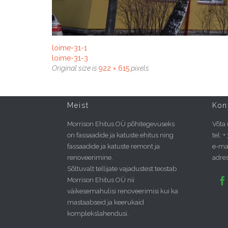
loime-31-1
loime-31-3
Original size is
922 × 615
pixels
Meist
Kon
Morrison Ehitus OÜ põhitegevuseks
Võta
on fassaadide ja katuste ehitus ning
tel: 
fassaadide ja katuste remont ja
e-mai
renoveerimine.
adres
Sõltuvalt tellijate vajadustest teostab

Morrison Ehitus OÜ nii
väikesemahulisi renoveerimisi kui ka
mastaabseid ja keerukaid
komplekslahendusi.